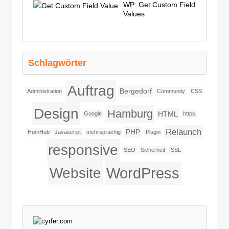
WP: Get Custom Field
Values
Schlagwörter
Auftrag
Bergedorf
Administration
Community
CSS
Design
Hamburg
HTML
Google
https
Relaunch
PHP
HumHub
Javascript
mehrsprachig
Plugin
responsive
SEO
Sicherheit
SSL
WordPress
Website