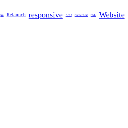
responsive
Website
Relaunch
gin
SEO
Sicherheit
SSL