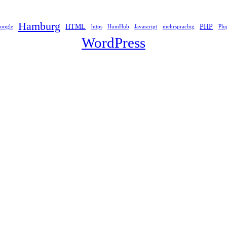
Hamburg
HTML
PHP
oogle
https
HumHub
Javascript
mehrsprachig
Plu
WordPress