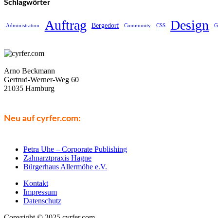
Schlagwörter
Auftrag
Design
Bergedorf
Administration
Community
CSS
G
Arno Beckmann
Gertrud-Werner-Weg 60
21035 Hamburg
Neu auf cyrfer.com:
Petra Uhe – Corporate Publishing
Zahnarztpraxis Hagne
Bürgerhaus Allermöhe e.V.
Kontakt
Impressum
Datenschutz
Copyright © 2025 cyrfer.com