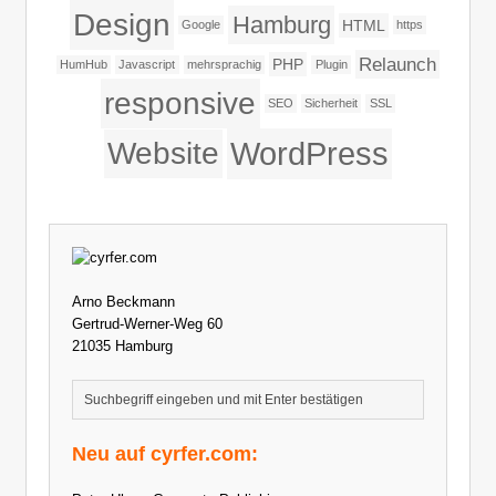
Design
Hamburg
HTML
Google
https
Relaunch
PHP
HumHub
Javascript
mehrsprachig
Plugin
responsive
SEO
Sicherheit
SSL
WordPress
Website
Arno Beckmann
Gertrud-Werner-Weg 60
21035 Hamburg
Neu auf cyrfer.com: