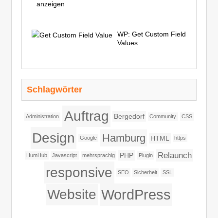
anzeigen
WP: Get Custom Field
Values
Schlagwörter
Auftrag
Bergedorf
Administration
Community
CSS
Design
Hamburg
HTML
Google
https
Relaunch
PHP
HumHub
Javascript
mehrsprachig
Plugin
responsive
SEO
Sicherheit
SSL
WordPress
Website